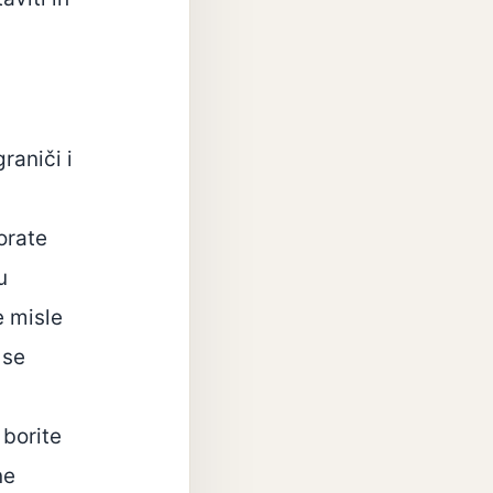
raniči i
orate
u
e misle
 se
 borite
ne