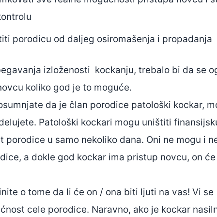
ontrolu
titi porodicu od daljeg osiromašenja i propadanja
egavanja izloženosti kockanju, trebalo bi da se og
novcu koliko god je to moguće.
umnjate da je član porodice patološki kockar, m
delujete. Patološki kockari mogu uništiti finansijsk
t porodice u samo nekoliko dana. Oni ne mogu i n
dice, a dokle god kockar ima pristup novcu, on će
te o tome da li će on / ona biti ljuti na vas! Vi se
nost cele porodice. Naravno, ako je kockar nasil