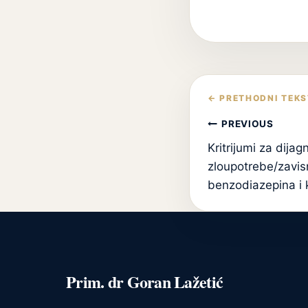
Кретање
чланка
PREVIOUS
Kritrijumi za dijag
zloupotrebe/zavis
benzodiazepina i k
Prim. dr Goran Lažetić