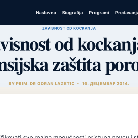
Naslovna
Biografija
Programi
Predavanj
ZAVISNOST OD KOCKANJA
visnost od kockanj
nsijska zaštita por
BY
PRIM. DR GORAN LAZETIC
16. ДЕЦЕМБАР 2014.
ifikovati sve realne mogućnosti pristupa novcu i st