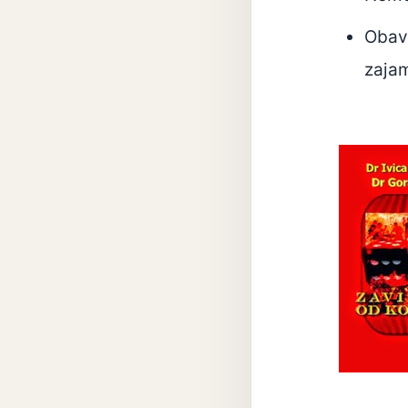
Obave
zaja