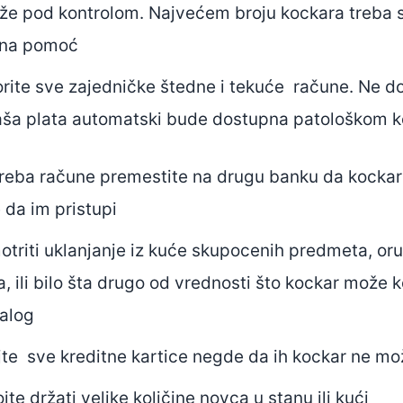
že pod kontrolom. Najvećem broju kockara treba s
čna pomoć
rite sve zajedničke štedne i tekuće račune. Ne do
aša plata automatski bude dostupna patološkom 
reba račune premestite na drugu banku da kockar
da im pristupi
triti uklanjanje iz kuće skupocenih predmeta, oru
a, ili bilo šta drugo od vrednosti što kockar može ko
alog
jte sve kreditne kartice negde da ih kockar ne mo
te držati velike količine novca u stanu ili kući