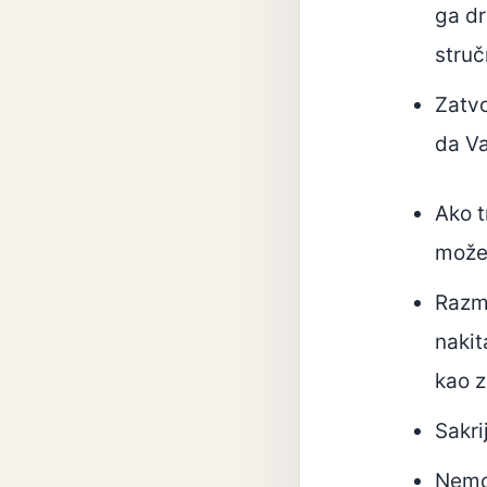
ga dr
stru
Zatvo
da V
Ako t
može 
Razmo
nakit
kao z
Sakri
Nemoj