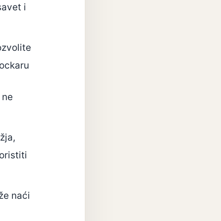
avet i
zvolite
kockaru
 ne
žja,
ristiti
že naći