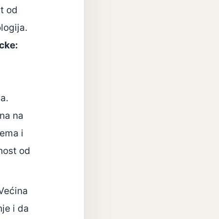
st od
logija.
cke:
a.
na na
lema i
nost od
 Većina
je i da