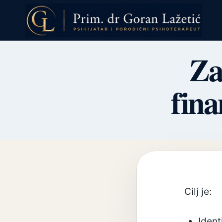
Skip
to
content
Za
fina
Cilj je:
Ident