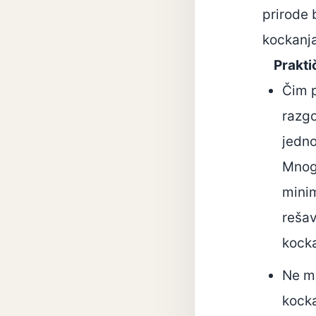
prirode 
kockanja
Praktič
Čim 
razgo
jedno
Mnog
minim
rešav
kock
Ne mi
kocka