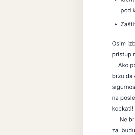
pod k
Zašti
Osim izb
pristup 
Ako pos
brzo da 
sigurnos
na posle
kockati!
Ne brini
za buduć