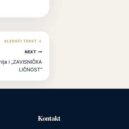
NEXT
nija i „ZAVISNIČKA
LIČNOST“
Kontakt