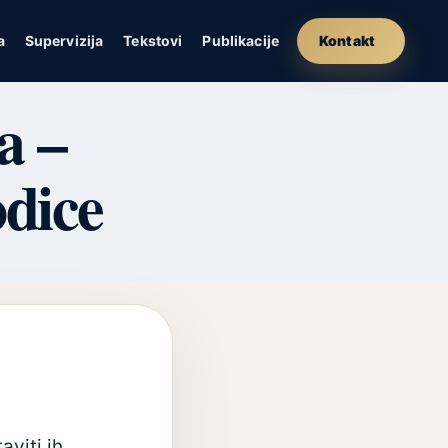
a
Supervizija
Tekstovi
Publikacije
Kontakt
a –
odice
aviti ih