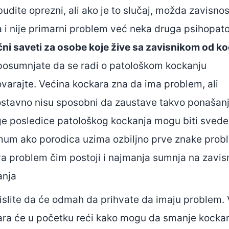
budite oprezni, ali ako je to slučaj, možda zavisno
 i nije primarni problem već neka druga psihopato
ni saveti za osobe koje žive sa zavisnikom od ko
posumnjate da se radi o patološkom kockanju
varajte. Većina kockara zna da ima problem, ali
stavno nisu sposobni da zaustave takvo ponašanj
e posledice patološkog kockanja mogu biti svede
um ako porodica uzima ozbiljno prve znake prob
a problem čim postoji i najmanja sumnja na zavis
anja
slite da će odmah da prihvate da imaju problem.
ra će u početku reći kako mogu da smanje kockan