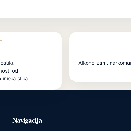
nostiku
Alkoholizam, narkoma
nosti od
linička slika
Navigacija