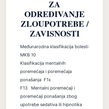
ZA
ODREĐIVANJE
ZLOUPOTREBE /
ZAVISNOSTI
Međunarodna klasifikacija bolesti
MKB 10
Klasifikacija mentalnih
poremećaja i poremećaja
ponašanja
F1x
F13
Mentalni poremećaji i
poremećaji ponašanja zbog
upotrebe sedativa ili hipnotika