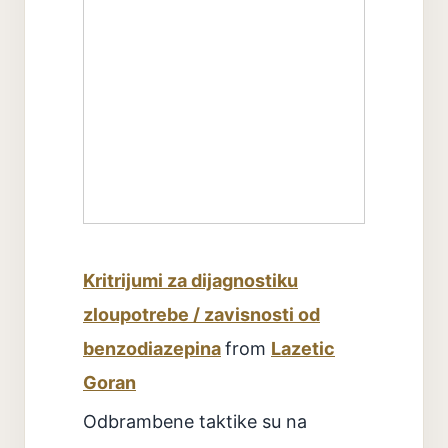
Kritrijumi za dijagnostiku
zloupotrebe / zavisnosti od
benzodiazepina
from
Lazetic
Goran
Odbrambene taktike su na