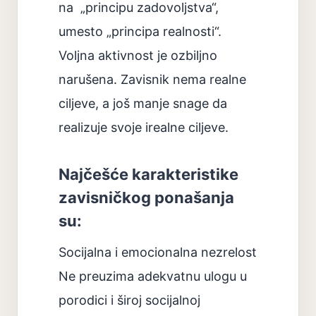
na
„principu zadovoljstva“,
umesto „principa realnosti“.
Voljna aktivnost je ozbiljno
narušena. Zavisnik nema realne
ciljeve, a još manje snage da
realizuje svoje irealne ciljeve.
Najčešće karakteristike
zavisničkog ponašanja
su:
Socijalna i emocionalna nezrelost
Ne preuzima adekvatnu ulogu u
porodici i široj socijalnoj