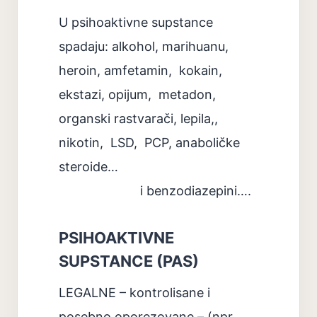
U psihoaktivne supstance
spadaju: alkohol, marihuanu,
heroin, amfetamin,
kokain,
ekstazi, opijum,
metadon,
organski rastvarači, lepila,,
nikotin,
LSD,
PCP, anaboličke
steroide…
i benzodiazepini….
PSIHOAKTIVNE
SUPSTANCE (PAS)
LEGALNE – kontrolisane i
posebno oporezovane – (npr.