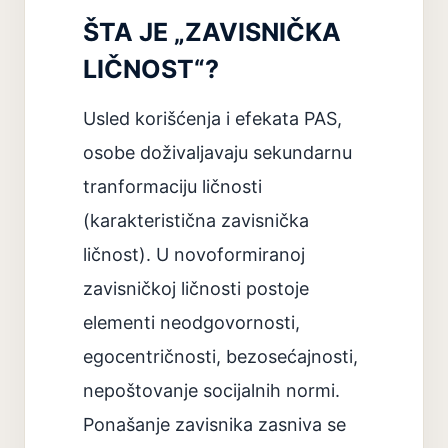
ŠTA JE „ZAVISNIČKA
LIČNOST“?
Usled korišćenja i efekata PAS,
osobe doživaljavaju sekundarnu
tranformaciju ličnosti
(karakteristična zavisnička
ličnost). U novoformiranoj
zavisničkoj ličnosti postoje
elementi neodgovornosti,
egocentričnosti, bezosećajnosti,
nepoštovanje socijalnih normi.
Ponašanje zavisnika zasniva se