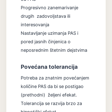
Progresivno zanemarivanje
drugih
zadovoljstava ili
interesovanja
Nastavljanje uzimanja PAS i
pored jasnih činjenica o
neposrednim štetnim dejstvima
Povećana tolerancija
Potreba za znatnim povećanjem
količine PAS da bi se postigao
(prethodni)
željeni efekat.
Tolerancija se razvija brzo za
hipnotički efekat