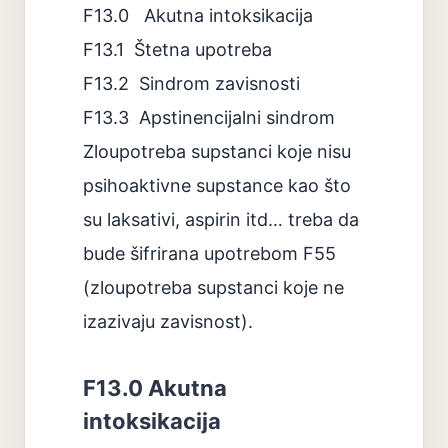
F13.0
Akutna intoksikacija
F13.1
Štetna upotreba
F13.2
Sindrom zavisnosti
F13.3
Apstinencijalni sindrom
Zloupotreba supstanci koje nisu
psihoaktivne supstance kao što
su laksativi, aspirin itd… treba da
bude šifrirana upotrebom F55
(zloupotreba supstanci koje ne
izazivaju zavisnost).
F13.0 Akutna
intoksikacija