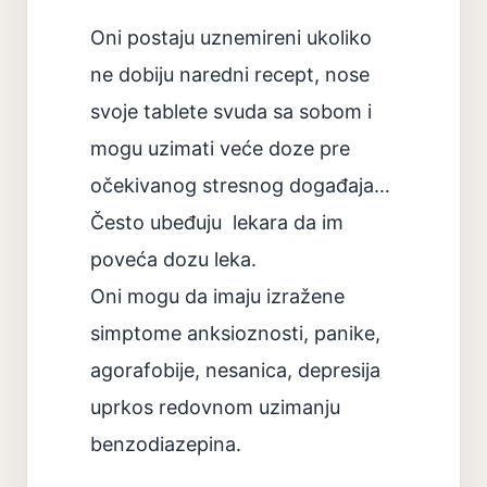
Oni postaju uznemireni ukoliko
ne dobiju naredni recept, nose
svoje tablete svuda sa sobom i
mogu uzimati veće doze pre
očekivanog stresnog događaja…
Često ubeđuju
lekara da im
poveća dozu leka.
Oni mogu da imaju izražene
simptome anksioznosti, panike,
agorafobije, nesanica, depresija
uprkos redovnom uzimanju
benzodiazepina.