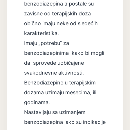
benzodiazepina a postale su
zavisne od terapijskih doza
obično imaju neke od sledećih
karakteristika.
Imaju „potrebu“ za
benzodiazepinima
kako bi mogli
da
sprovede uobičajene
svakodnevne aktivnosti.
Benzodiazepine u terapijskim
dozama uzimaju mesecima, ili
godinama.
Nastavljaju sa uzimanjem
benzodiazepina iako su indikacije