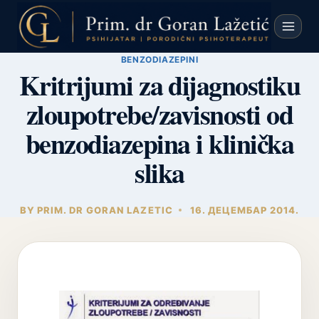
Skip
to
content
BENZODIAZEPINI
Kritrijumi za dijagnostiku
zloupotrebe/zavisnosti od
benzodiazepina i klinička
slika
BY
PRIM. DR GORAN LAZETIC
16. ДЕЦЕМБАР 2014.