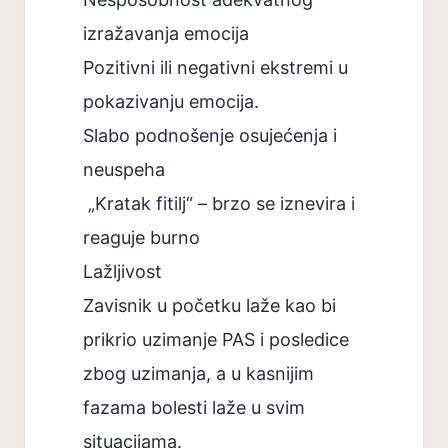
izražavanja emocija
Pozitivni ili negativni ekstremi u
pokazivanju emocija.
Slabo podnošenje osujećenja i
neuspeha
„Kratak fitilj“ – brzo se iznevira i
reaguje burno
Lažljivost
Zavisnik u početku laže kao bi
prikrio uzimanje PAS i posledice
zbog uzimanja, a u kasnijim
fazama bolesti laže u svim
situacijama.