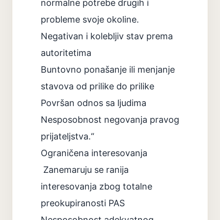
normalne potrebe drugih i
probleme svoje okoline.
Negativan i kolebljiv stav prema
autoritetima
Buntovno ponašanje ili menjanje
stavova od prilike do prilike
Površan odnos sa ljudima
Nesposobnost negovanja pravog
prijateljstva.“
Ograničena interesovanja
Zanemaruju se ranija
interesovanja zbog totalne
preokupiranosti PAS
Nesposobnost adekvatnog