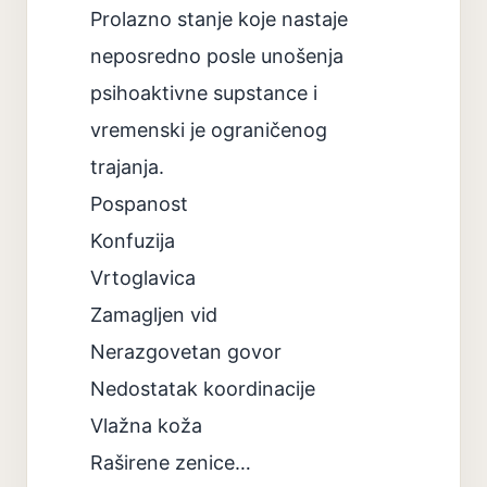
Prolazno stanje koje nastaje
neposredno posle unošenja
psihoaktivne supstance i
vremenski je ograničenog
trajanja.
Pospanost
Konfuzija
Vrtoglavica
Zamagljen vid
Nerazgovetan govor
Nedostatak koordinacije
Vlažna koža
Raširene zenice…