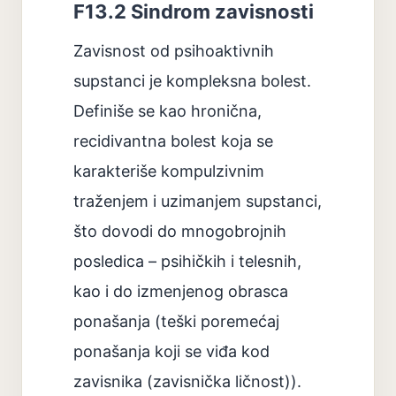
F13.2 Sindrom zavisnosti
Zavisnost od psihoaktivnih
supstanci je kompleksna bolest.
Definiše se kao hronična,
recidivantna bolest koja se
karakteriše kompulzivnim
traženjem i uzimanjem supstanci,
što dovodi do mnogobrojnih
posledica – psihičkih i telesnih,
kao i do izmenjenog obrasca
ponašanja (teški poremećaj
ponašanja koji se viđa kod
zavisnika (zavisnička ličnost)).