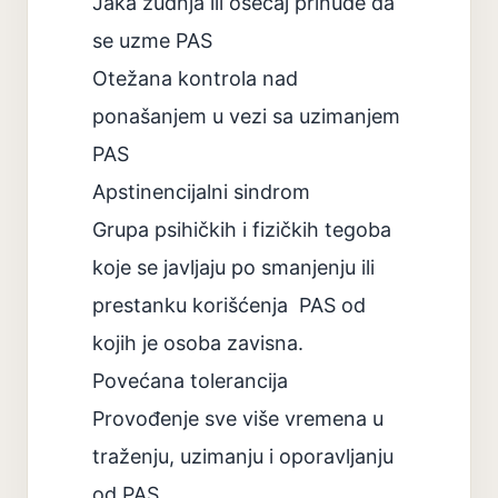
Jaka žudnja ili osećaj prinude da
se uzme PAS
Otežana kontrola nad
ponašanjem u vezi sa uzimanjem
PAS
Apstinencijalni sindrom
Grupa psihičkih i fizičkih tegoba
koje se javljaju po smanjenju ili
prestanku korišćenja
PAS od
kojih je osoba zavisna.
Povećana tolerancija
Provođenje sve više vremena u
traženju, uzimanju i oporavljanju
od PAS