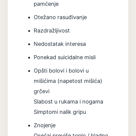
pamćenje
Otežano rasuđivanje
Razdražljivost
Nedostatak interesa
Ponekad suicidalne misli
Opšti bolovi i bolovi u
mišićima (napetost mišića)
grčevi
Slabost u rukama i nogama
Simptomi nalik gripu
Znojenje
Osećaj previše toplo / hladno