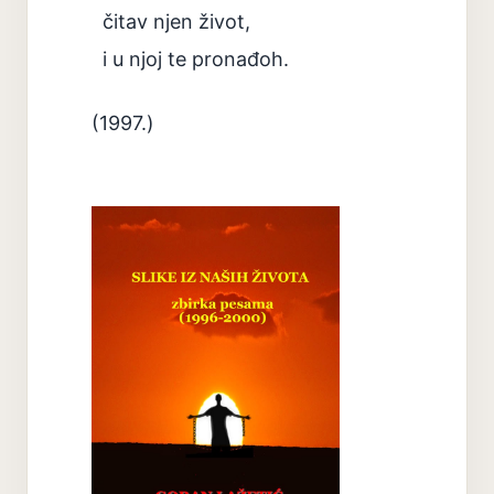
čitav njen život,
i u njoj te pronađoh.
(1997.)