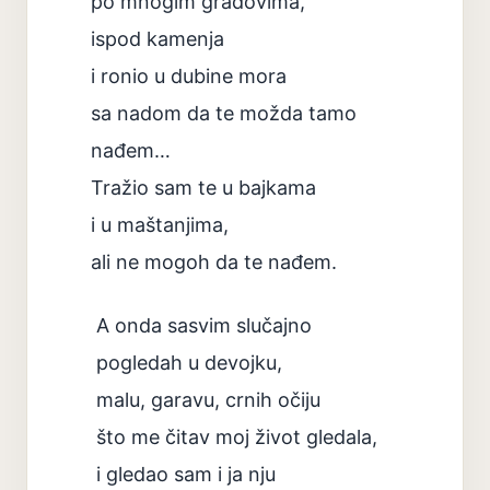
po mnogim gradovima,
ispod kamenja
i ronio u dubine mora
sa nadom da te možda tamo
nađem…
Tražio sam te u bajkama
i u maštanjima,
ali ne mogoh da te nađem.
A onda sasvim slučajno
pogledah u devojku,
malu, garavu, crnih očiju
što me čitav moj život gledala,
i gledao sam i ja nju