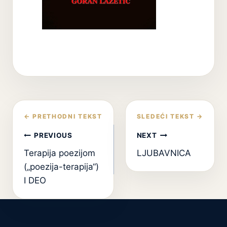
Кретање
чланка
PREVIOUS
NEXT
Terapija poezijom
LJUBAVNICA
(„poezija-terapija“)
I DEO