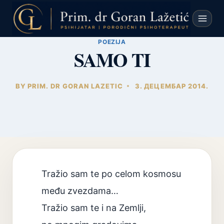
Skip
to
content
POEZIJA
SAMO TI
BY
PRIM. DR GORAN LAZETIC
3. ДЕЦЕМБАР 2014.
Tražio sam te po celom kosmosu
među zvezdama…
Tražio sam te i na Zemlji,