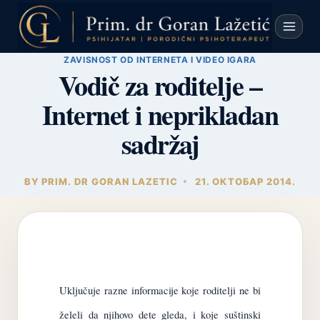
Skip
to
content
ZAVISNOST OD INTERNETA I VIDEO IGARA
Vodič za roditelje –
Internet i neprikladan
sadržaj
BY
PRIM. DR GORAN LAZETIC
21. ОКТОБАР 2014.
Uključuje razne informacije koje roditelji ne bi
želeli da njihovo dete gleda, i koje suštinski