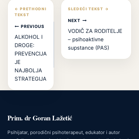
Кретање
чланка
NEXT
PREVIOUS
VODIČ ZA RODITELJE
ALKOHOL I
– psihoaktivne
DROGE:
supstance (PAS)
PREVENCIJA
JE
NAJBOLJA
STRATEGIJA
Prim. dr Goran Lažetić
Psihijatar, porodični psihoterapeut, edukator i autor