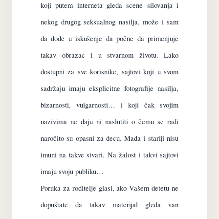
koji putem interneta gleda scene silovanja i
nekog drugog seksualnog nasilja, može i sam
da dođe u iskušenje da počne da primenjuje
takav obrazac i u stvarnom životu. Lako
dostupni za sve korisnike, sajtovi koji u svom
sadržaju imaju eksplicitne fotografije nasilja,
bizarnosti, vulgarnosti… i koji čak svojim
nazivima ne daju ni naslutiti o čemu se radi
naročito su opasni za decu. Mada i stariji nisu
imuni na takve stvari. Na žalost i takvi sajtovi
imaju svoju publiku…
Poruka za roditelje glasi, ako Vašem detetu ne
dopuštate da takav materijal gleda van