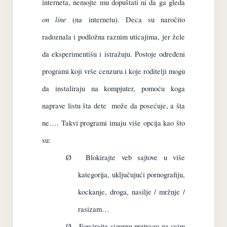
interneta, nemojte mu dopuštati ni da ga gleda
on line
(na internetu). Deca su naročito
radoznala i podložna raznim uticajima, jer žele
da eksperimentišu i istražuju. Postoje određeni
programi koji vrše cenzuru i koje roditelji mogu
da instaliraju na kompjuter, pomoću koga
naprave listu šta dete
može da posećuje, a šta
ne…. Takvi programi imaju više opcija kao što
su:
Blokirajte
veb sajtove
u više
Ø
kategorija, uključujući
pornografiju
,
kockanje,
droga
, nasilje
/
mržnje
/
rasizam…
Forsirajte sigurnu pretragu na svim
Ø