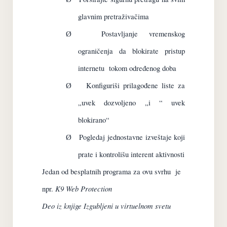
glavnim
pretraživačima
Postavljanje
vremenskog
Ø
ograničenja
da blokirate
pristup
internetu
tokom
određenog
doba
Konfiguriši
prilagođene
liste za
Ø
„uvek
dozvoljeno
„i
“ uvek
blokirano“
Pogledaj
jednostavne
izveštaje
koji
Ø
prate i kontrolišu
interent aktivnosti
Jedan od besplatnih programa za ovu svrhu
je
K9 Web Protection
npr.
Deo iz knjige Izgubljeni u virtuelnom svetu