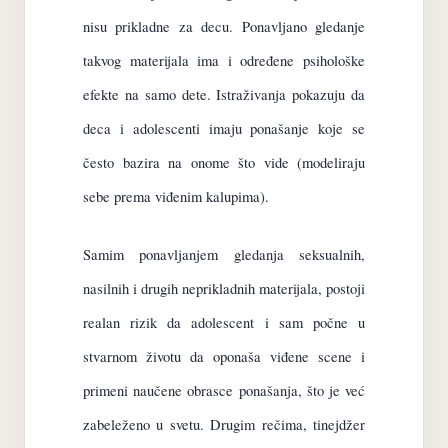
nisu prikladne za decu. Ponavljano gledanje
takvog materijala ima i određene psihološke
efekte na samo dete. Istraživanja pokazuju da
deca i adolescenti imaju ponašanje koje se
često bazira na onome što vide (modeliraju
sebe prema viđenim kalupima).
Samim ponavljanjem gledanja seksualnih,
nasilnih i drugih neprikladnih materijala, postoji
realan rizik da adolescent i sam počne u
stvarnom životu da oponaša viđene scene i
primeni naučene obrasce ponašanja, što je već
zabeleženo u svetu. Drugim rečima, tinejdžer