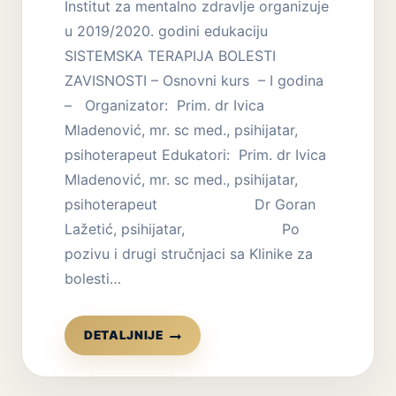
Institut za mentalno zdravlje organizuje
u 2019/2020. godini edukaciju
SISTEMSKA TERAPIJA BOLESTI
ZAVISNOSTI – Osnovni kurs – I godina
– Organizator: Prim. dr Ivica
Mladenović, mr. sc med., psihijatar,
psihoterapeut Edukatori: Prim. dr Ivica
Mladenović, mr. sc med., psihijatar,
psihoterapeut Dr Goran
Lažetić, psihijatar, Po
pozivu i drugi stručnjaci sa Klinike za
bolesti…
EDUKACIJA:
DETALJNIJE
SISTEMSKA
TERAPIJA
BOLESTI