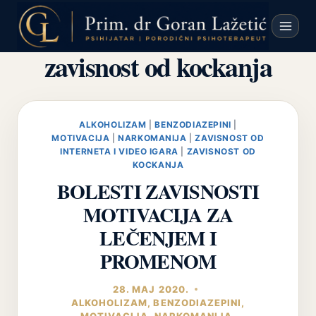
Skip
to
content
zavisnost od kockanja
ALKOHOLIZAM
|
BENZODIAZEPINI
|
MOTIVACIJA
|
NARKOMANIJA
|
ZAVISNOST OD
INTERNETA I VIDEO IGARA
|
ZAVISNOST OD
KOCKANJA
BOLESTI ZAVISNOSTI
MOTIVACIJA ZA
LEČENJEM I
PROMENOM
28. МАЈ 2020.
ALKOHOLIZAM
,
BENZODIAZEPINI
,
MOTIVACIJA
,
NARKOMANIJA
,