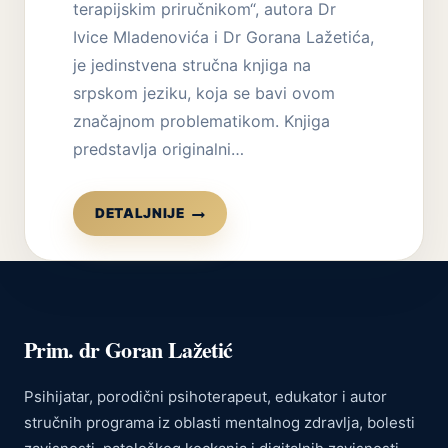
terapijskim priručnikom“, autora Dr
Ivice Mladenovića i Dr Gorana Lažetića,
je jedinstvena stručna knjiga na
srpskom jeziku, koja se bavi ovom
značajnom problematikom. Knjiga
predstavlja originalni…
KNJIGA
DETALJNIJE
ZAVISNOST
OD
KOCKANJA
–
SA
TERAPIJSKIM
Prim. dr Goran Lažetić
PRIRUČNIKOM
Psihijatar, porodični psihoterapeut, edukator i autor
stručnih programa iz oblasti mentalnog zdravlja, bolesti