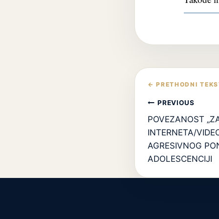
Кретање
чланка
PREVIOUS
POVEZANOST „ZA
INTERNETA/VIDEO
AGRESIVNOG PO
ADOLESCENCIJI