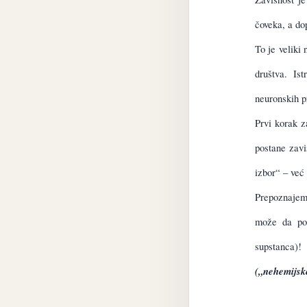
čoveka, a dop
To je veliki
društva. Is
neuronskih p
Prvi korak z
postane zavi
izbor“ – već 
Prepoznajemo
može da pos
supstanca)!
(„nehemijske