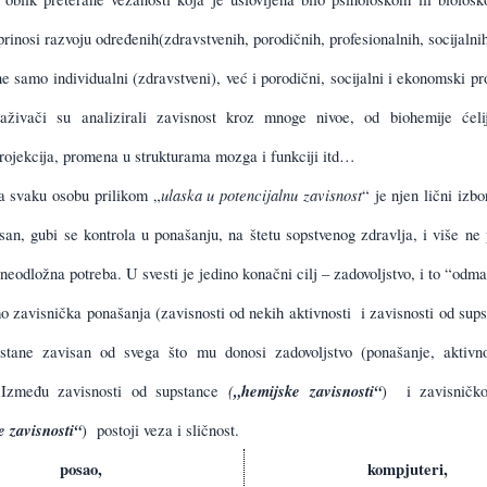
rinosi razvoju određenih(zdravstvenih, porodičnih, profesionalnih, socijalni
 ne samo individualni (zdravstveni), već i porodični, socijalni i ekonomski p
traživači su analizirali zavisnost kroz mnoge nivoe, od biohemije ćelij
rojekcija, promena u strukturama mozga i funkciji itd…
ulaska u
potencijalnu zavisnost
a svaku osobu prilikom „
“ je njen lični izbo
san, gubi se kontrola u ponašanju, na štetu sopstvenog zdravlja, i više ne p
neodložna potreba. U svesti je jedino konačni cilj – zadovoljstvo, i to “odma
 zavisnička ponašanja (zavisnosti od nekih aktivnosti
i zavisnosti od sup
tane zavisan od svega što mu donosi zadovoljstvo (ponašanje, aktivnos
(
„hemijske zavisnosti“
 Između zavisnosti od supstance
)
i zavisničk
 zavisnosti“
)
postoji veza i sličnost.
posao,
kompjuteri,