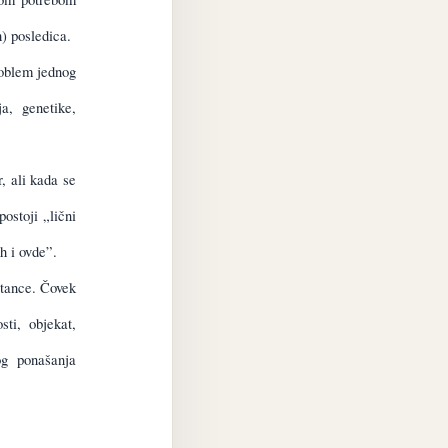
h) posledica.
roblem jednog
a, genetike,
r, ali kada se
ostoji „lični
h i ovde”.
stance. Čovek
ti, objekat,
og ponašanja