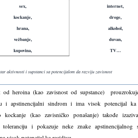
sex,
internet,
kockanje,
droge,
hrana,
alkohol,
vežbanje,
duvan,
kupovina,
TV…
ivnosti i supstanci sa potencijalom da razviju zavisnost
t od heroina (kao zavisnost od supstance)
prouzrokuj
iju i apstinencijalni sindrom i ima visok potencijal ka 
o kockanje (kao zavisničko ponašanje) takođe izaziv
 toleranciju i pokazuje neke znake apstinencijalnog 
a visok potencijal ka recidivu
.