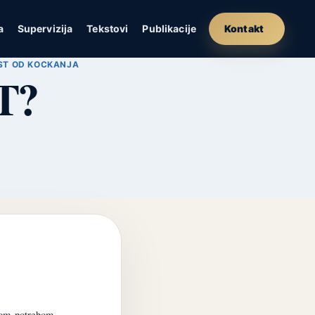
a
Supervizija
Tekstovi
Publikacije
Kontakt
ST OD KOCKANJA
T?
škom potrebom