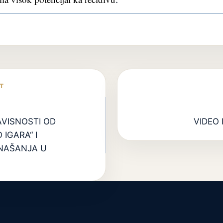
VISNOSTI OD
VIDEO 
 IGARA“ I
NAŠANJA U