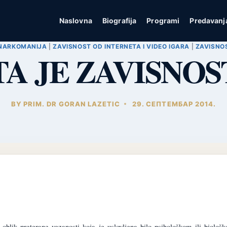
Naslovna
Biografija
Programi
Predavanj
NARKOMANIJA
|
ZAVISNOST OD INTERNETA I VIDEO IGARA
|
ZAVISNO
TA JE ZAVISNOS
BY
PRIM. DR GORAN LAZETIC
29. СЕПТЕМБАР 2014.
 oblik preterane vezanosti koja je uslovljena bilo psihološkom ili biolo