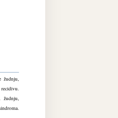
e žudnju,
recidivu.
a žudnju,
sindroma.