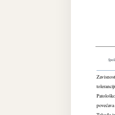
Spektar akt
Zavisnos
toleranc
Patološk
povećava
Takođe im