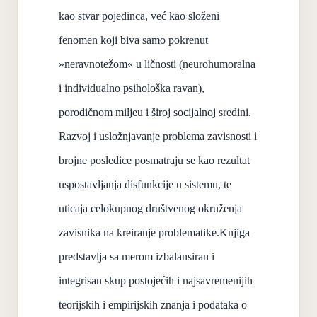
kao stvar pojedinca, već kao složeni
fenomen koji biva samo pokrenut
»neravnotežom« u ličnosti (neurohumoralna
i individualno psihološka ravan),
porodičnom miljeu i široj socijalnoj sredini.
Razvoj i usložnjavanje problema zavisnosti i
brojne posledice posmatraju se kao rezultat
uspostavljanja disfunkcije u sistemu, te
uticaja celokupnog društvenog okruženja
zavisnika na kreiranje problematike.
Knjiga
predstavlja sa merom izbalansiran i
integrisan skup postojećih i najsavremenijih
teorijskih i empirijskih znanja i podataka o