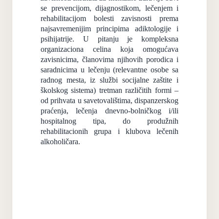
se prevencijom, dijagnostikom, lečenjem i
rehabilitacijom bolesti zavisnosti prema
najsavremenijim principima adiktologije i
psihijatrije. U pitanju je kompleksna
organizaciona celina koja omogućava
zavisnicima, članovima njihovih porodica i
saradnicima u lečenju (relevantne osobe sa
radnog mesta, iz službi socijalne zaštite i
školskog sistema) tretman različitih formi –
od prihvata u savetovalištima, dispanzerskog
praćenja, lečenja dnevno-bolničkog i/ili
hospitalnog tipa, do produžnih
rehabilitacionih grupa i klubova lečenih
alkoholičara.