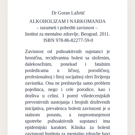
Dr Goran Lažetić
ALKOHOLIZAM I NARKOMANIJA
– razumeti i pobediti zavisnost –
Institut za mentalno zdravlje, Beograd. 2011.
ISBN 978-86-82277-59-0
Zavisnost od psihoaktivnih supstanci je
hronična, recidivantna bolest sa složenim,
dalekosežnim, ponekad i fatalnim
posledicama u ličnoj, porodičnoj,
profesionalnoj i široj socijalnoj sferi življenja
zavisnika. Ona ne predstavlja samo problem
pojedinca, nego i cele porodice, kao i
društva u celini. I pored višedecenijskih
preventivnih nastojanja i brojnih društvenih
inicijativa, prevalenca bolesti zavisnosti je u
stalnom porastu, a rasprostranjenost
upotrebe psihoaktivnih supstanci ima
epidemijski karakter. Klinika za bolesti
zavisnosti Instituta za mentalno zdravlje bavi