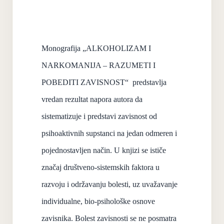
Monografija „ALKOHOLIZAM I
NARKOMANIJA – RAZUMETI I
POBEDITI ZAVISNOST“ predstavlja
vredan rezultat napora autora da
sistematizuje i predstavi zavisnost od
psihoaktivnih supstanci na jedan odmeren i
pojednostavljen način. U knjizi se ističe
značaj društveno-sistemskih faktora u
razvoju i održavanju bolesti, uz uvažavanje
individualne, bio-psihološke osnove
zavisnika. Bolest zavisnosti se ne posmatra