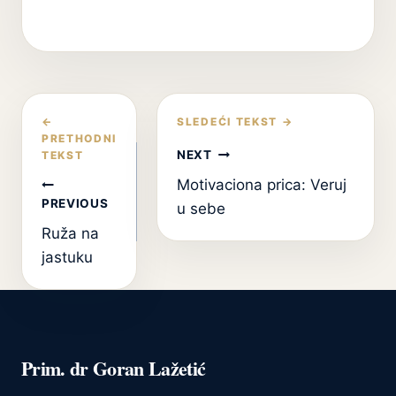
Кретање
чланка
NEXT
Motivaciona prica: Veruj
PREVIOUS
u sebe
Ruža na
jastuku
Prim. dr Goran Lažetić