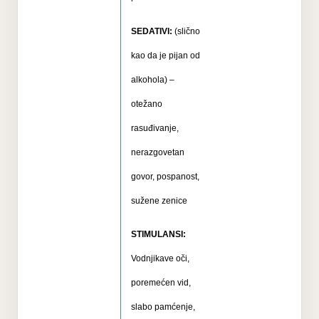
SEDATIVI:
(slično
kao da je pijan od
alkohola) –
otežano
rasuđivanje,
nerazgovetan
govor, pospanost,
sužene zenice
STIMULANSI:
Vodnjikave oči,
poremećen vid,
slabo pamćenje,