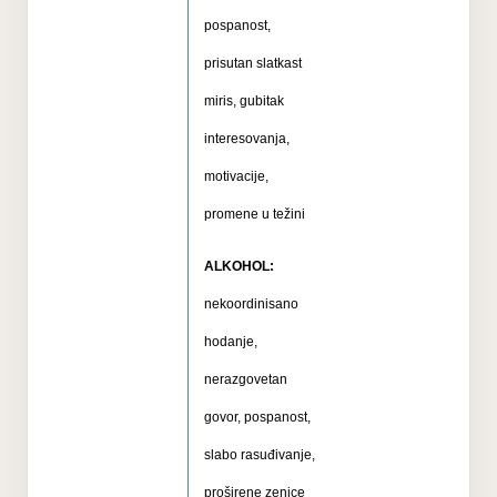
pospanost,
prisutan slatkast
miris, gubitak
interesovanja,
motivacije,
promene u težini
ALKOHOL:
nekoordinisano
hodanje,
nerazgovetan
govor, pospanost,
slabo rasuđivanje,
proširene zenice