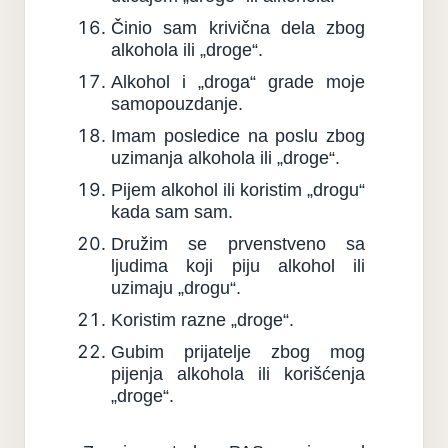
Činio sam krivična dela zbog
alkohola ili „droge“.
Alkohol i „droga“ grade moje
samopouzdanje.
Imam posledice na poslu zbog
uzimanja alkohola ili „droge“.
Pijem alkohol ili koristim „drogu“
kada sam sam.
Družim se prvenstveno sa
ljudima koji piju alkohol ili
uzimaju „drogu“.
Koristim razne „droge“.
Gubim prijatelje zbog mog
pijenja alkohola ili korišćenja
„droge“.