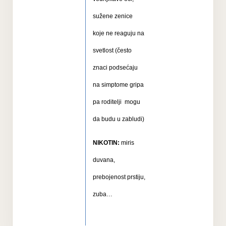
sužene zenice
koje ne reaguju na
svetlost (često
znaci podsećaju
na simptome gripa
pa roditelji
mogu
da budu u zabludi)
NIKOTIN:
miris
duvana,
prebojenost prstiju,
zuba…