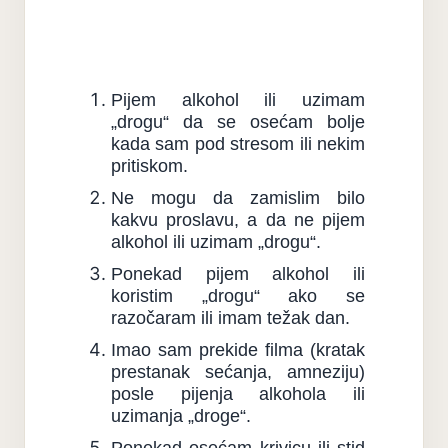
Pijem alkohol ili uzimam
„drogu“ da se osećam bolje
kada sam pod stresom ili nekim
pritiskom.
Ne mogu da zamislim bilo
kakvu proslavu, a da ne pijem
alkohol ili uzimam „drogu“.
Ponekad pijem alkohol ili
koristim „drogu“ ako se
razočaram ili imam težak dan.
Imao sam prekide filma (kratak
prestanak sećanja, amneziju)
posle pijenja alkohola ili
uzimanja „droge“.
Ponekad osećam krivicu ili stid