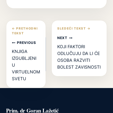
Кретање
чланка
NEXT
PREVIOUS
KOJI FAKTORI
KNJIGA
ODLUČUJU DA LI ĆE
IZGUBLJENI
OSOBA RAZVITI
U
BOLEST ZAVISNOSTI
VIRTUELNOM
SVETU
Prim. dr Goran Lažetić