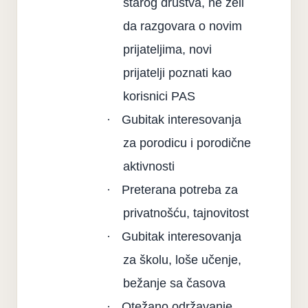
starog društva, ne želi
da razgovara o novim
prijateljima, novi
prijatelji poznati kao
korisnici PAS
·
Gubitak interesovanja
za porodicu i porodične
aktivnosti
·
Preterana potreba za
privatnošću, tajnovitost
·
Gubitak interesovanja
za školu, loše učenje,
bežanje sa časova
·
Otežano održavanje