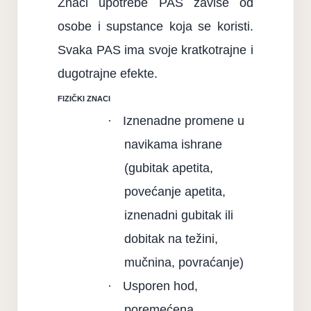
Znaci upotrebe PAS zavise od
osobe i supstance koja se koristi.
Svaka PAS ima svoje kratkotrajne i
dugotrajne efekte.
FIZI
ČKI ZNACI
·
Iznenadne promene u
navikama ishrane
(gubitak apetita,
povećanje apetita,
iznenadni gubitak ili
dobitak na težini,
mučnina, povraćanje)
·
Usporen hod,
poremećena