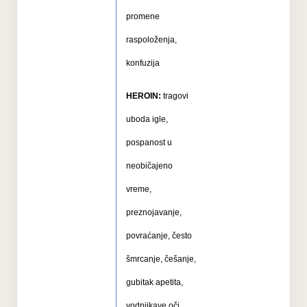
promene
raspoloženja,
konfuzija
HEROIN:
tragovi
uboda igle,
pospanost u
neobičajeno
vreme,
preznojavanje,
povraćanje, često
šmrcanje, češanje,
gubitak apetita,
vodnjikave oči,