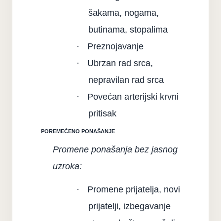
šakama, nogama,
butinama, stopalima
·
Preznojavanje
·
Ubrzan rad srca,
nepravilan rad srca
·
Povećan arterijski krvni
pritisak
POREMEĆENO PONAŠANJE
Promene ponašanja bez jasnog
uzroka:
·
Promene prijatelja, novi
prijatelji, izbegavanje