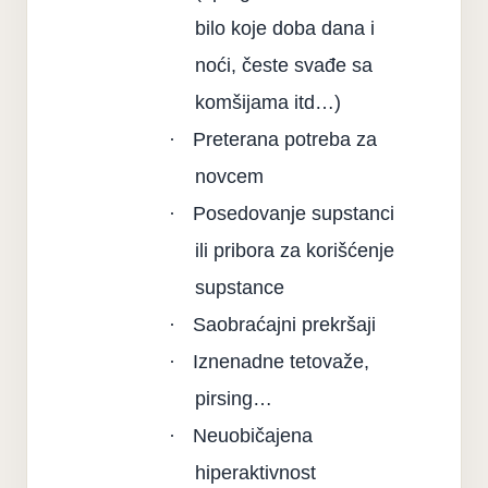
bilo koje doba dana i
noći, česte svađe sa
komšijama itd…)
·
Preterana potreba za
novcem
·
Posedovanje supstanci
ili pribora za korišćenje
supstance
·
Saobraćajni prekršaji
·
Iznenadne tetovaže,
pirsing…
·
Neuobičajena
hiperaktivnost