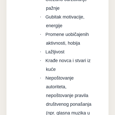
pažnje
·
Gubitak motivacije,
energije
·
Promene uobičajenih
aktivnosti, hobija
·
Lažljivost
·
Krađe novca i stvari iz
kuće
·
Nepoštovanje
autoriteta,
nepoštovanje pravila
društvenog ponašanja
(npr. glasna muzika u