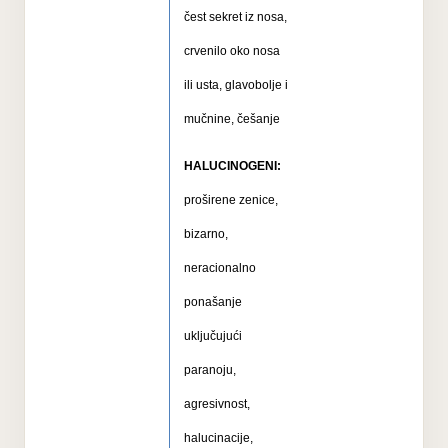
čest sekret iz nosa,
crvenilo oko nosa
ili usta, glavobolje i
mučnine, češanje
HALUCINOGENI:
proširene zenice,
bizarno,
neracionalno
ponašanje
uključujući
paranoju,
agresivnost,
halucinacije,