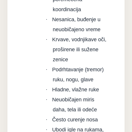
koordinacija
·
Nesanica, buđenje u
neuobičajeno vreme
·
Krvave, vodnjikave oči,
proširene ili sužene
zenice
·
Podrhtavanje (tremor)
ruku, nogu, glave
·
Hladne, vlažne ruke
·
Neuobičajen miris
daha, tela ili odeće
·
Često curenje nosa
·
Ubodi igle na rukama,