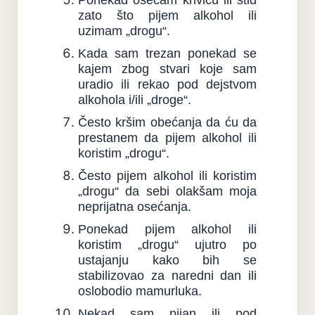
zato što pijem alkohol ili
uzimam „drogu“.
Kada sam trezan ponekad se
kajem zbog stvari koje sam
uradio ili rekao pod dejstvom
alkohola i/ili „droge“.
Često kršim obećanja da ću da
prestanem da pijem alkohol ili
koristim „drogu“.
Često pijem alkohol ili koristim
„drogu“ da sebi olakšam moja
neprijatna osećanja.
Ponekad pijem alkohol ili
koristim „drogu“ ujutro po
ustajanju kako bih se
stabilizovao za naredni dan ili
oslobodio mamurluka.
Nekad sam pijan ili pod