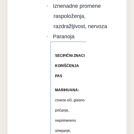
·
Iznenadne promene
raspoloženja,
razdražljivost, nervoza
·
Paranoja
SECIFIČNI ZNACI
KORIŠĆENJA
PAS
MARIHUANA:
crvene oči, glasno
pričanje,
neprimereno
smejanje,