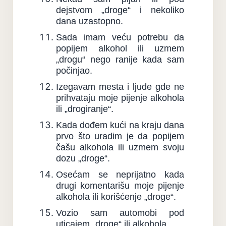
dejstvom „droge“ i nekoliko
dana uzastopno.
Sada imam veću potrebu da
popijem alkohol ili uzmem
„drogu“ nego ranije kada sam
počinjao.
Izegavam mesta i ljude gde ne
prihvataju moje pijenje alkohola
ili „drogiranje“.
Kada dođem kući na kraju dana
prvo što uradim je da popijem
čašu alkohola ili uzmem svoju
dozu „droge“.
Osećam se neprijatno kada
drugi komentarišu moje pijenje
alkohola ili korišćenje „droge“.
Vozio sam automobi pod
uticajem „droge“ ili alkohola.