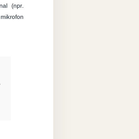
nal
(
npr
.
mikrofon
,