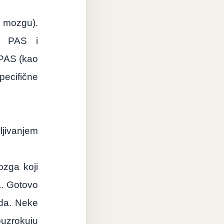
 mozgu).
đu PAS i
 PAS (kao
ecifične
ljivanjem
ozga koji
a. Gotovo
ada. Neke
ouzrokuju