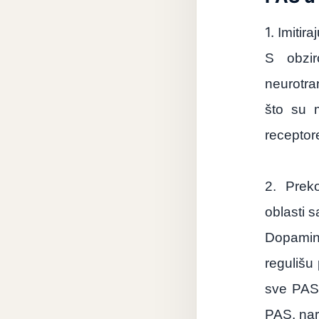
1.
Imitir
S obzir
neurotra
što su 
receptor
2.
Preko
oblasti s
Dopamin 
regulišu
sve PAS,
PAS, nar