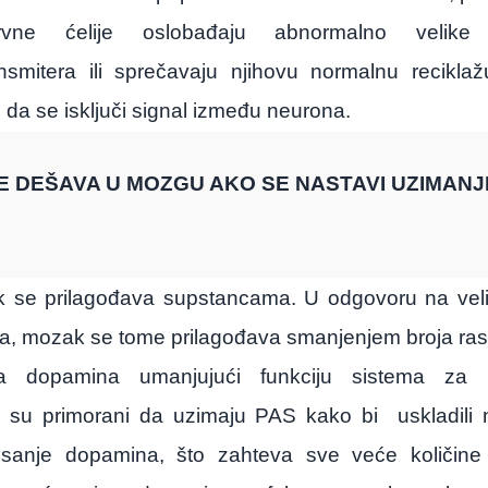
vne ćelije oslobađaju abnormalno velike k
nsmitera ili sprečavaju njihovu normalnu reciklaž
 da se isključi signal između neurona.
E DEŠAVA U MOZGU AKO SE NASTAVI UZIMANJ
 se prilagođava supstancama. U odgovoru na veli
, mozak se tome prilagođava smanjenjem broja ras
ra dopamina umanjujući funkciju sistema za 
i su primorani da uzimaju PAS kako bi
uskladili
nisanje dopamina, što zahteva sve veće količin