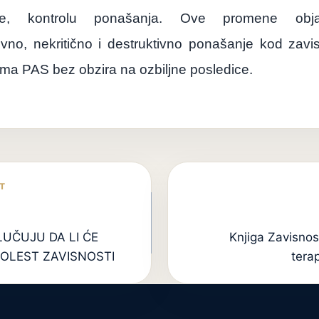
je, kontrolu ponašanja. Ove promene objaš
vno, nekritično i destruktivno ponašanje kod zavis
uzima PAS bez obzira na ozbiljne posledice.
LUČUJU DA LI ĆE
Knjiga Zavisnos
BOLEST ZAVISNOSTI
tera