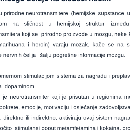
aju prirodne neurotransmitere
(hemijske
supstance
u
om na sličnost u hemijskoj strukturi izme
nsmitera koji se
prirodno proizvode u mozgu, neke
marihuana i heroin) varaju mozak, kače se na sp
e nervnih ćelija i šalju pogrešne informacije mozgu.
mernom stimulacijom sistema za nagradu i preplav
a
dopaminom.
je neurotransmiter koji je prisutan u regionima m
 pokrete, emocije, motivaciju i osjećanje zadovoljstv
 direktno ili indirektno, aktiviraju ovaj sistem nagr
očito
stimulansi poput metamfetamina i kokaina, pr