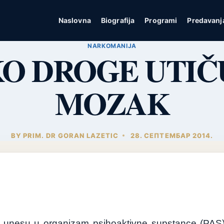
Naslovna
Biografija
Programi
Predavanj
NARKOMANIJA
O DROGE UTIČ
MOZAK
BY
PRIM. DR GORAN LAZETIC
28. СЕПТЕМБАР 2014.
unesu
u
organizam
psihoaktivne supstance (PAS