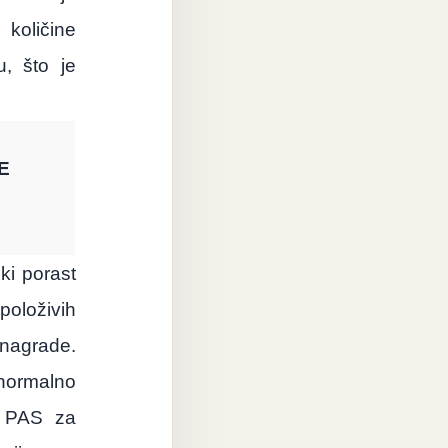
oličine
u, što je
E
ki porast
položivih
nagrade.
 normalno
e PAS za