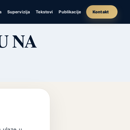
a
Supervizija
Tekstovi
Publikacije
Kontakt
U NA
)
ulaze
u