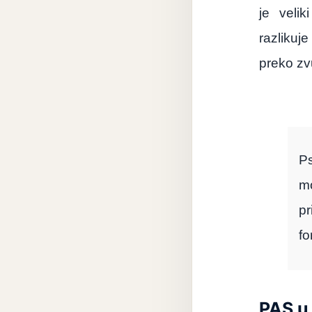
je
veliki
razlikuje
preko
zv
Ps
mo
pr
fo
PAS u