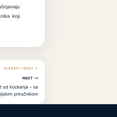
njavaju
nika koji
NEXT
t od kockanja – sa
pijskim priručnikom