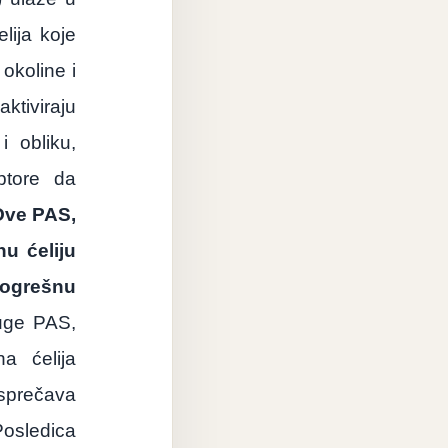
elija
koje
okoline
i
aktiviraju
i
obliku
,
ptore
da
Ove
PAS
,
nu
ć
eliju
ogre
š
nu
uge
PAS
,
na
ć
elija
spre
č
ava
Posledica