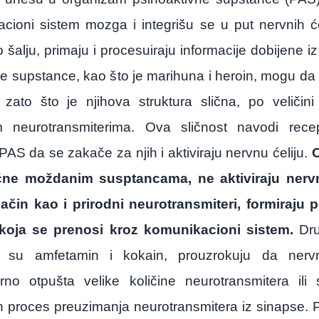
acioni
sistem
mozga
i
integri
š
u
se
u
put
nervnih
ć
o
š
alju
,
primaju
i
procesuiraju
informacije
dobijene
iz
e
supstance
,
kao
š
to
je
marihuna
i
heroin
,
mogu
da
zato
š
to
je
njihova
struktura
sli
č
na
,
po
veli
č
ini
m
neurotransmiterima
.
Ova
sli
č
nost
navodi
rece
PAS
da
se
zaka
č
e
za
njih
i
aktiviraju
nervnu
ć
eliju
.
č
ne
mo
ž
danim
susptancama
,
ne
aktiviraju
nerv
na
č
in
kao
i
prirodni
neurotransmiteri
,
formiraju
p
koja
se
prenosi
kroz
komunikacioni
sistem
.
Dr
su
amfetamin
i
kokain
,
prouzrokuju
da
nerv
rno
otpu
š
ta
velike
koli
č
ine
neurotransmitera
ili
n
proces
preuzimanja
neurotransmitera
iz
sinapse
.