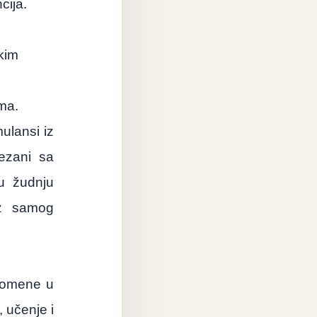
cija.
kim
ma.
ulansi iz
vezani sa
u žudnju
ez samog
romene u
 učenje i