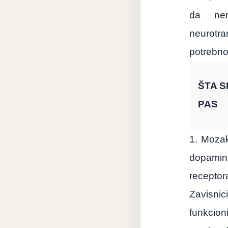
da ner
neurotra
potrebno
ŠTA S
PAS
1. Mozak
dopamina
recepto
Zavisnic
funkcio