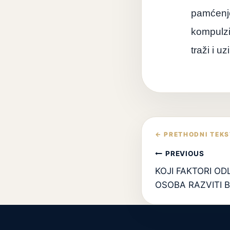
pamćen
kompulzi
traži i 
Кретање
чланка
PREVIOUS
KOJI FAKTORI OD
OSOBA RAZVITI 