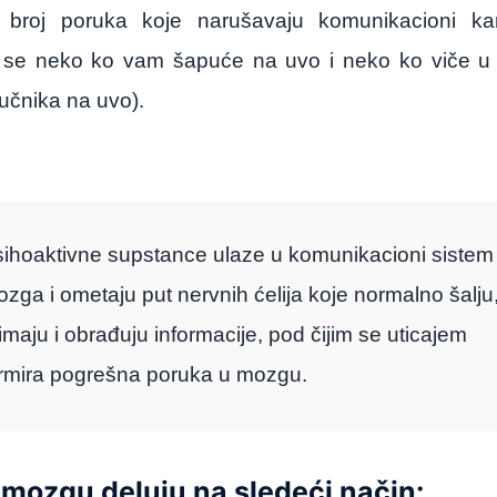
broj
poruka
koje
naru
š
avaju
komunikacioni
ka
se
neko
ko
vam
š
apu
ć
e
na
uvo
i
neko
ko
vi
č
e
u
u
č
nika
na
uvo
).
ihoaktivne supstance ulaze u komunikacioni sistem
zga i ometaju put nervnih ćelija koje normalno šalju
imaju i obrađuju informacije, pod čijim se uticajem
rmira pogrešna poruka u mozgu.
 mozgu deluju na sledeći način: