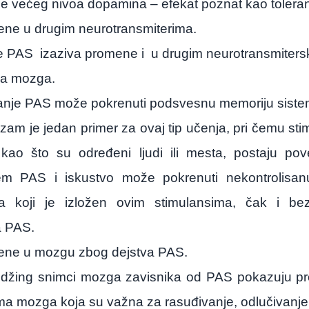
je većeg nivoa dopamina – efekat poznat kao toleran
ne u drugim neurotransmiterima.
e PAS
izaziva promene i
u drugim neurotransmiters
ma mozga.
nje PAS može pokrenuti podsvesnu memoriju siste
zam je jedan primer za ovaj tip učenja, pri čemu stim
 kao što su određeni ljudi ili mesta, postaju po
em PAS i iskustvo može pokrenuti nekontrolisan
ca koji je izložen ovim stimulansima, čak i b
a PAS.
ne u mozgu zbog dejstva PAS.
idžing snimci mozga zavisnika od PAS pokazuju p
ma mozga koja su važna za rasuđivanje, odlučivanje,