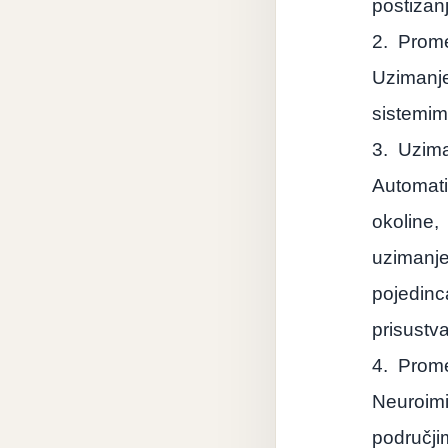
postizan
2.
Prome
Uzimanj
sistemi
3.
Uzima
Automati
okoline,
uzimanj
pojedin
prisustv
4.
Prome
Neuroim
područji