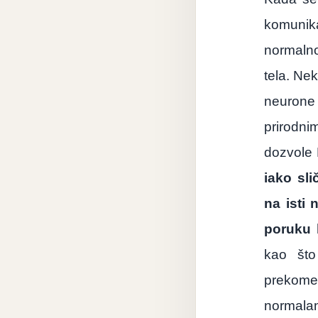
komunik
normaln
tela
.
Nek
neurone
prirodni
dozvole
iako
sli
na
isti
poruku
kao
š
to
prekome
normala