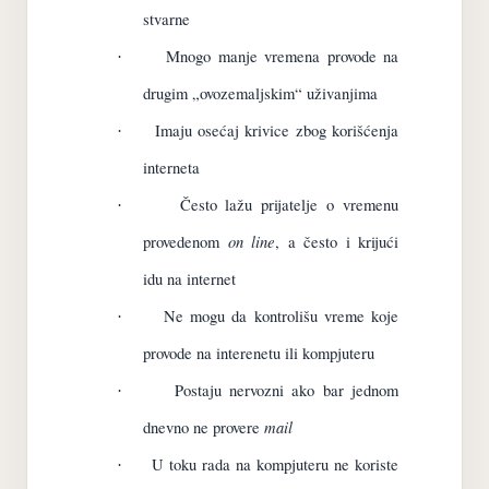
stvarne
Mnogo manje vremena provode na
·
drugim „ovozemaljskim“ uživanjima
Imaju osećaj krivice zbog korišćenja
·
interneta
Često lažu prijatelje o vremenu
·
on line
provedenom
, a često i krijući
idu na internet
Ne mogu da kontrolišu vreme koje
·
provode na interenetu ili kompjuteru
Postaju nervozni ako bar jednom
·
mail
dnevno ne provere
U toku rada na kompjuteru ne koriste
·