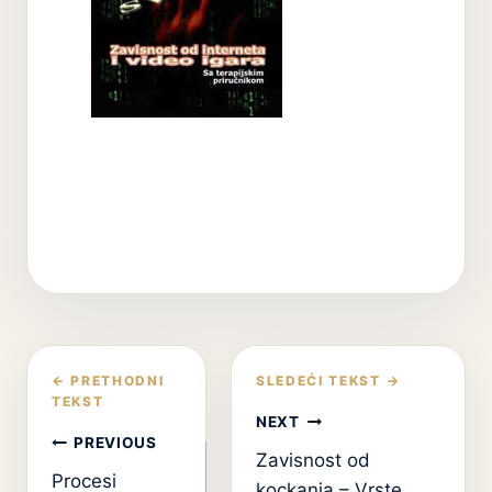
Кретање
чланка
NEXT
PREVIOUS
Zavisnost od
Procesi
kockanja – Vrste