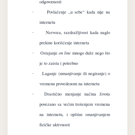
odgovornosti
Povlačenje „u sebe“ kada nije na
·
internetu
Nervoza, razdražljivost kada naglo
·
prekine korišćenje interneta
on line
Ostajanje
mnogo duže nego što
·
je to zaista i potrebno
Laganje (umanjivanje ili negiranje) o
·
vremenu provedenom na internetu
Drastično menjanje načina života
·
povezano sa većim trošenjem vremena
na internetu, i opštim smanjivanjem
fizičke aktivnosti