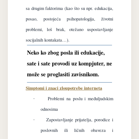
sa drugim faktorima (kao što su npr. edukacija,
posao, postojeća psihopatologija, životni
problemi, loš brak, otežano uspostavljanje
socijalnih kontakata…).
Neko ko zbog posla ili edukacije,
sate i sate provodi uz kompjuter, ne
može se proglasiti zavisnikom.
Simptomi i znaci zloupotrebe interneta
Problemi na poslu i međuljudskim
·
odnosima
Zapostavljanje prijatelja, porodice i
·
poslovnih ili ličnih obaveza i