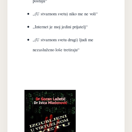
poštuju“
„(U stvarnom svetu) niko me ne voli“
„Internet je moj jedini prijatelj“
„(U stvarnom svetu drugi) ljudi me
nezasluženo loše tretiraju“