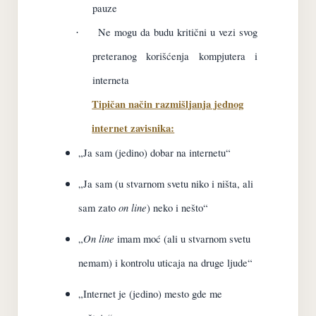
pauze
Ne mogu da budu kritični u vezi svog
·
preteranog korišćenja kompjutera i
interneta
Tipičan način razmišljanja jednog
internet zavisnika:
„Ja sam (jedino) dobar na internetu“
„Ja sam (u stvarnom svetu niko i ništa, ali
on line
sam zato
) neko i nešto“
On line
„
imam moć (ali u stvarnom svetu
nemam) i kontrolu uticaja na druge ljude“
„Internet je (jedino) mesto gde me