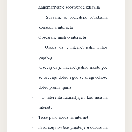
Zanemarivanje sopstvenog zdravlja
·
Spavanje je podređeno potrebama
·
korišćenja interneta
Opsesivne misli o internetu
·
Osećaj da je internet jedini njihov
·
prijatelj
Osećaj da je internet jedino mesto gde
·
se osećaju dobro i gde se drugi odnose
dobro prema njima
O interentu razmišljaju i kad nisu na
·
intenetu
Troše puno novca na internet
·
on line
Favorizuju
prijatelje u odnosu na
·